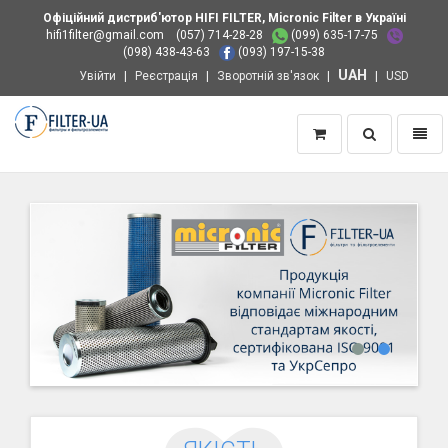
Офіційний дистриб'ютор HIFI FILTER, Micronic Filter в Україні
hifi1filter@gmail.com
(057) 714-28-28
(099) 635-17-75
(098) 438-43-63
(093) 197-15-38
UAH
Увійти
Реєстрація
Зворотній зв'язок
USD
Пошук
Навіг
Додому