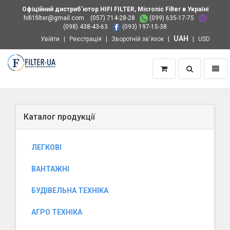
Офіційний дистриб'ютор HIFI FILTER, Micronic Filter в Україні
hifi1filter@gmail.com
(057) 714-28-28
(099) 635-17-75
(098) 438-43-63
(093) 197-15-38
UAH
Увійти
Реєстрація
Зворотній зв'язок
USD
Пошук
Навіг
Додому
Каталог продукції
ЛЕГКОВІ
ВАНТАЖНІ
БУДІВЕЛЬНА ТЕХНІКА
АГРО ТЕХНІКА