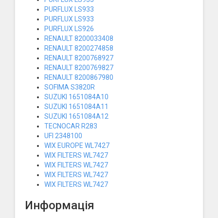
PURFLUX LS933
PURFLUX LS933
PURFLUX LS926
RENAULT 8200033408
RENAULT 8200274858
RENAULT 8200768927
RENAULT 8200769827
RENAULT 8200867980
SOFIMA S3820R
SUZUKI 1651084A10
SUZUKI 1651084A11
SUZUKI 1651084A12
TECNOCAR R283
UFI 2348100
WIX EUROPE WL7427
WIX FILTERS WL7427
WIX FILTERS WL7427
WIX FILTERS WL7427
WIX FILTERS WL7427
Информація