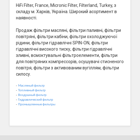
HiFi Filter, France, Micronic Filter, Filterland, Turkey, з
складу м. Харків, Україна. Широкий асортимент в
наявності.
Продаж фільтри масляні, фільтри паливні, фільтри
повітряні, фільтри кабіни, фільтри охолоджуючої
рідини, фільтри гідравлічні SPIN-ON, фільтри
гідравлічні високого тиску, фільтри гідравлічні
зливні, всмоктувальні фільтроелементи, фільтри
для повітряних компрессорів, осушувачі стисненого
повітря, фільтри з активованим вугіллям, фільтри
силосу.
-
Масляный фильтр
-
Топливный фильтр
-
Воздушный фильтр
-
Гидравлический фильтр
-
Промышленные фильтры