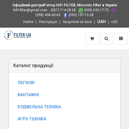
Офіційний дистриб'ютор HIFI FILTER, Micronic Filter в Україні
hifi1filter@gmail.com
(057) 714-28-28
(099) 635-17-75
(098) 438-43-63
(093) 197-15-38
UAH
Увійти
Реєстрація
Зворотній зв'язок
USD
Пошук
Навіг
Додому
Каталог продукції
ЛЕГКОВІ
ВАНТАЖНІ
БУДІВЕЛЬНА ТЕХНІКА
АГРО ТЕХНІКА