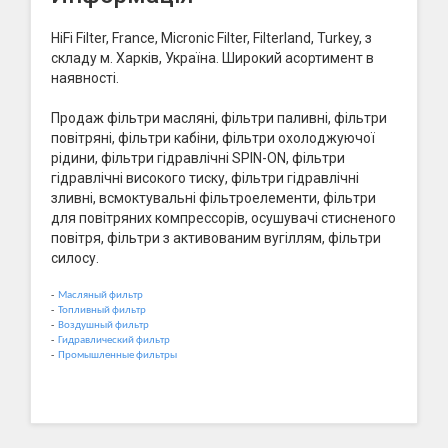
HiFi Filter, France, Micronic Filter, Filterland, Turkey, з
складу м. Харків, Україна. Широкий асортимент в
наявності.
Продаж фільтри масляні, фільтри паливні, фільтри
повітряні, фільтри кабіни, фільтри охолоджуючої
рідини, фільтри гідравлічні SPIN-ON, фільтри
гідравлічні високого тиску, фільтри гідравлічні
зливні, всмоктувальні фільтроелементи, фільтри
для повітряних компрессорів, осушувачі стисненого
повітря, фільтри з активованим вугіллям, фільтри
силосу.
-
Масляный фильтр
-
Топливный фильтр
-
Воздушный фильтр
-
Гидравлический фильтр
-
Промышленные фильтры