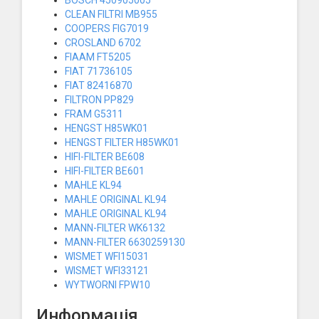
CLEAN FILTRI MB955
COOPERS FIG7019
CROSLAND 6702
FIAAM FT5205
FIAT 71736105
FIAT 82416870
FILTRON PP829
FRAM G5311
HENGST H85WK01
HENGST FILTER H85WK01
HIFI-FILTER BE608
HIFI-FILTER BE601
MAHLE KL94
MAHLE ORIGINAL KL94
MAHLE ORIGINAL KL94
MANN-FILTER WK6132
MANN-FILTER 6630259130
WISMET WFI15031
WISMET WFI33121
WYTWORNI FPW10
Информація