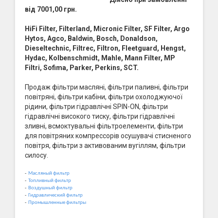
від 7001,00 грн.
HiFi Filter, Filterland, Micronic Filter, SF Filter, Argo
Hytos, Agco, Baldwin, Bosch, Donaldson,
Dieseltechnic, Filtrec, Filtron, Fleetguard, Hengst,
Hydac, Kolbenschmidt, Mahle, Mann Filter, MP
Filtri, Sofima, Parker, Perkins, SCT.
Продаж фільтри масляні, фільтри паливні, фільтри
повітряні, фільтри кабіни, фільтри охолоджуючої
рідини, фільтри гідравлічні SPIN-ON, фільтри
гідравлічні високого тиску, фільтри гідравлічні
зливні, всмоктувальні фільтроелементи, фільтри
для повітряних компрессорів осушувачі стисненого
повітря, фільтри з активованим вугіллям, фільтри
силосу.
-
Масляный фильтр
-
Топливный фильтр
-
Воздушный фильтр
-
Гидравлический фильтр
-
Промышленные фильтры