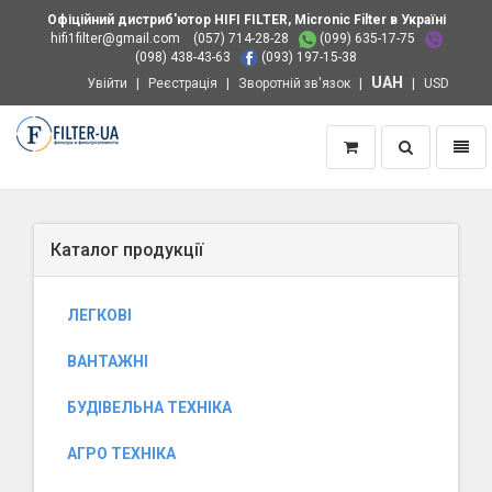
Офіційний дистриб'ютор HIFI FILTER, Micronic Filter в Україні
hifi1filter@gmail.com
(057) 714-28-28
(099) 635-17-75
(098) 438-43-63
(093) 197-15-38
UAH
Увійти
Реєстрація
Зворотній зв'язок
USD
Пошук
Навіг
Додому
Каталог продукції
ЛЕГКОВІ
ВАНТАЖНІ
БУДІВЕЛЬНА ТЕХНІКА
АГРО ТЕХНІКА