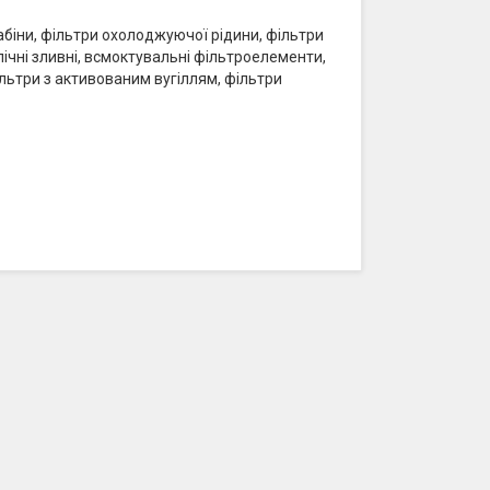
кабіни, фільтри охолоджуючої рідини, фільтри
влічні зливні, всмоктувальні фільтроелементи,
ільтри з активованим вугіллям, фільтри