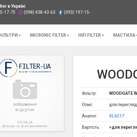
ter в Україні
35-17-75
(098) 438-43-63
(093) 197-15-
ФІЛЬТРИ
MICRONIC FILTER
HIFI FILTER
МАСТИЛА
WOODG
Фільтр:
WOODGATE W
Опис:
для перегляд
Аналог:
SL6217
Вартість:
>для перегля