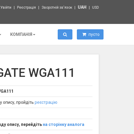
UAH
Увійти
Реєстрація
Зворотній зв'язок
USD
Пошук
КОМПАНІЯ
пусто
ATE WGA111
GA111
у опису, пройдіть
реєстрацію
ду опису, перейдіть
на сторінку аналога