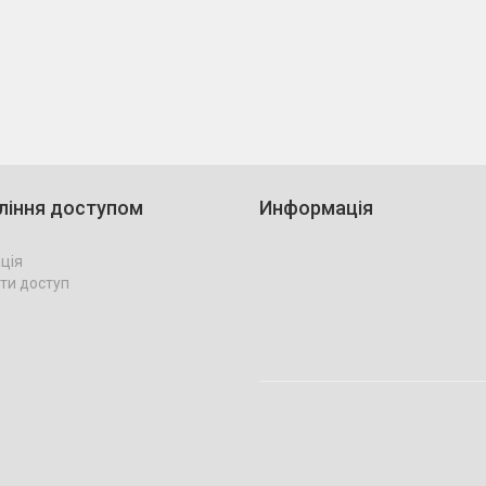
ління доступом
Информація
ція
ти доступ