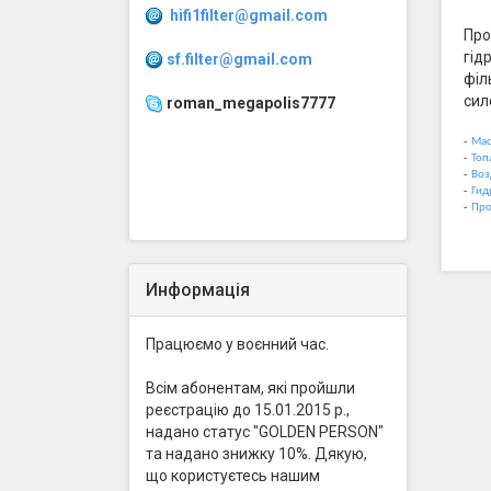
hifi1filter@gmail.com
Про
гід
sf.filter@gmail.com
філ
сил
roman_megapolis7777
-
Мас
-
Топ
-
Воз
-
Гид
-
Про
Информація
Працюємо у воєнний час.
Всім абонентам, які пройшли
реєстрацію до 15.01.2015 р.,
надано статус "GOLDEN PERSON"
та надано знижку 10%. Дякую,
що користуєтесь нашим