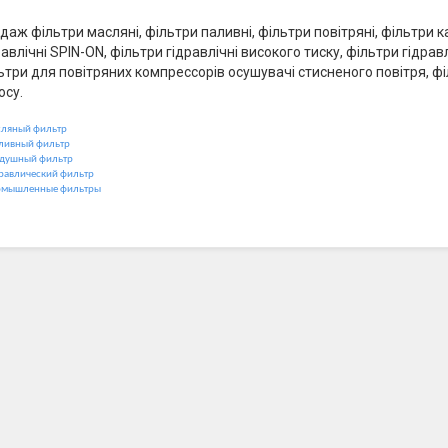
даж фільтри масляні, фільтри паливні, фільтри повітряні, фільтри 
равлічні SPIN-ON, фільтри гідравлічні високого тиску, фільтри гідра
ьтри для повітряних компрессорів осушувачі стисненого повітря, ф
осу.
ляный фильтр
ливный фильтр
душный фильтр
равлический фильтр
мышленные фильтры