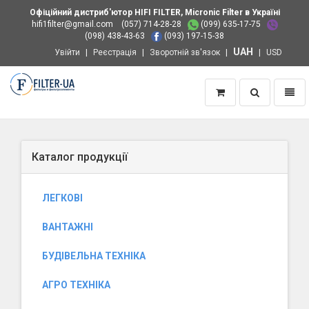
Офіційний дистриб'ютор HIFI FILTER, Micronic Filter в Україні
hifi1filter@gmail.com
(057) 714-28-28
(099) 635-17-75
(098) 438-43-63
(093) 197-15-38
UAH
Увійти
Реєстрація
Зворотній зв'язок
USD
Пошук
Навіг
Додому
Каталог продукції
ЛЕГКОВІ
ВАНТАЖНІ
БУДІВЕЛЬНА ТЕХНІКА
АГРО ТЕХНІКА