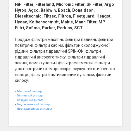
HiFi Filter, Filterland, Micronic Filter, SF Filter, Argo
Hytos, Agco, Baldwin, Bosch, Donaldson,
Dieseltechnic, Filtrec, Filtron, Fleetguard, Hengst,
Hydac, Kolbenschmidt, Mahle, Mann Filter, MP
Filtri, Sofima, Parker, Perkins, SCT.
Продаж фільтри масляні, фільтри паливні, фільтри
повітряні, фільтри кабіни, фільтри охолоджуючої
рідини, фільтри гідравлічні SPIN-ON, фільтри
гідравлічні високого тиску, фільтри гідравлічні
зливні, всмоктувальні фільтроелементи, фільтри
для повітряних компрессорів осушувачі стисненого
повітря, фільтри з активованим вугіллям, фільтри
силосу.
-
Масляный фильтр
-
Топливный фильтр
-
Воздушный фильтр
-
Гидравлический фильтр
-
Промышленные фильтры