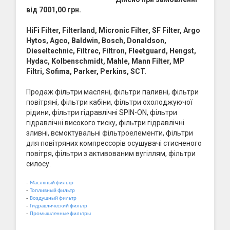
від 7001,00 грн.
HiFi Filter, Filterland, Micronic Filter, SF Filter, Argo
Hytos, Agco, Baldwin, Bosch, Donaldson,
Dieseltechnic, Filtrec, Filtron, Fleetguard, Hengst,
Hydac, Kolbenschmidt, Mahle, Mann Filter, MP
Filtri, Sofima, Parker, Perkins, SCT.
Продаж фільтри масляні, фільтри паливні, фільтри
повітряні, фільтри кабіни, фільтри охолоджуючої
рідини, фільтри гідравлічні SPIN-ON, фільтри
гідравлічні високого тиску, фільтри гідравлічні
зливні, всмоктувальні фільтроелементи, фільтри
для повітряних компрессорів осушувачі стисненого
повітря, фільтри з активованим вугіллям, фільтри
силосу.
-
Масляный фильтр
-
Топливный фильтр
-
Воздушный фильтр
-
Гидравлический фильтр
-
Промышленные фильтры