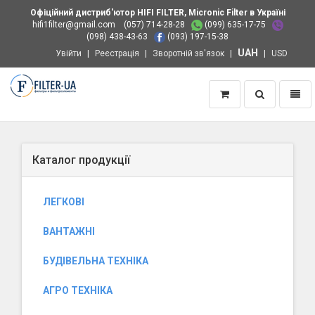
Офіційний дистриб'ютор HIFI FILTER, Micronic Filter в Україні
hifi1filter@gmail.com
(057) 714-28-28
(099) 635-17-75
(098) 438-43-63
(093) 197-15-38
UAH
Увійти
Реєстрація
Зворотній зв'язок
USD
Пошук
Навіг
Додому
Каталог продукції
ЛЕГКОВІ
ВАНТАЖНІ
БУДІВЕЛЬНА ТЕХНІКА
АГРО ТЕХНІКА