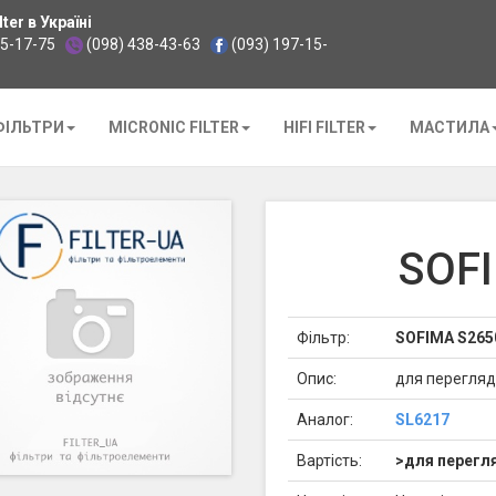
ter в Україні
35-17-75
(098) 438-43-63
(093) 197-15-
ФІЛЬТРИ
MICRONIC FILTER
HIFI FILTER
МАСТИЛА
SOF
Фільтр:
SOFIMA S265
Опис:
для перегляд
Аналог:
SL6217
Вартість:
>для перегля