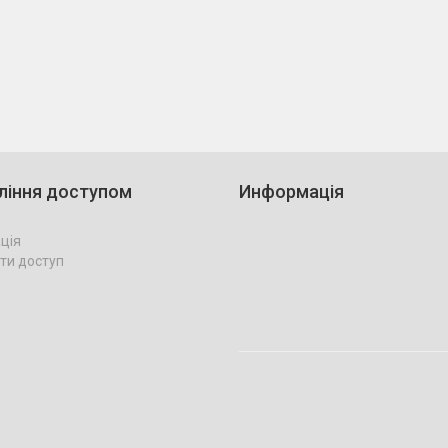
ління доступом
Информація
ція
ти доступ