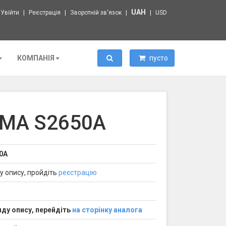
UAH
Увійти
Реєстрація
Зворотній зв'язок
USD
Пошук
КОМПАНІЯ
пусто
IMA S2650A
0A
у опису, пройдіть
реєстрацію
ду опису, перейдіть
на сторінку аналога