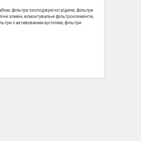
кабіни, фільтри охолоджуючої рідини, фільтри
влічні зливні, всмоктувальні фільтроелементи,
ільтри з активованим вугіллям, фільтри