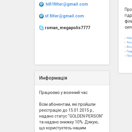
hifi1filter@gmail.com
Про
гід
sf.filter@gmail.com
філ
сил
roman_megapolis7777
-
Мас
-
Топ
-
Воз
-
Гид
-
Про
Информація
Працюємо у воєнний час.
Всім абонентам, які пройшли
реєстрацію до 15.01.2015 р.,
надано статус "GOLDEN PERSON"
та надано знижку 10%. Дякую,
що користуєтесь нашим