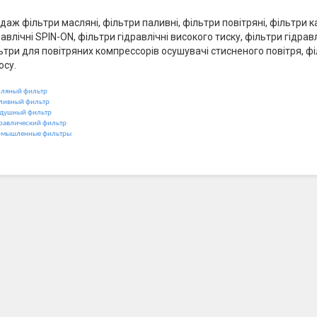
даж фільтри масляні, фільтри паливні, фільтри повітряні, фільтри 
равлічні SPIN-ON, фільтри гідравлічні високого тиску, фільтри гідра
ьтри для повітряних компрессорів осушувачі стисненого повітря, ф
осу.
ляный фильтр
ливный фильтр
душный фильтр
равлический фильтр
мышленные фильтры