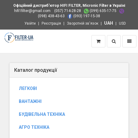
Офіційний дистриб'ютор HIFI FILTER, Micronic Filter в Україні
hifi1filter@gmail.com
(057) 714-28-28
(099) 635-17-75
(098) 438-43-63
(093) 197-15-38
UAH
Увійти
Реєстрація
Зворотній зв'язок
USD
Пошук
Навіг
Додому
Каталог продукції
ЛЕГКОВІ
ВАНТАЖНІ
БУДІВЕЛЬНА ТЕХНІКА
АГРО ТЕХНІКА