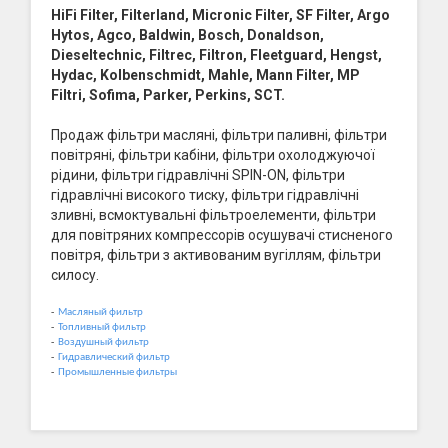
HiFi Filter, Filterland, Micronic Filter, SF Filter, Argo
Hytos, Agco, Baldwin, Bosch, Donaldson,
Dieseltechnic, Filtrec, Filtron, Fleetguard, Hengst,
Hydac, Kolbenschmidt, Mahle, Mann Filter, MP
Filtri, Sofima, Parker, Perkins, SCT.
Продаж фільтри масляні, фільтри паливні, фільтри
повітряні, фільтри кабіни, фільтри охолоджуючої
рідини, фільтри гідравлічні SPIN-ON, фільтри
гідравлічні високого тиску, фільтри гідравлічні
зливні, всмоктувальні фільтроелементи, фільтри
для повітряних компрессорів осушувачі стисненого
повітря, фільтри з активованим вугіллям, фільтри
силосу.
-
Масляный фильтр
-
Топливный фильтр
-
Воздушный фильтр
-
Гидравлический фильтр
-
Промышленные фильтры