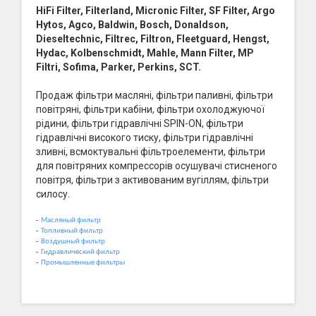
HiFi Filter, Filterland, Micronic Filter, SF Filter, Argo
Hytos, Agco, Baldwin, Bosch, Donaldson,
Dieseltechnic, Filtrec, Filtron, Fleetguard, Hengst,
Hydac, Kolbenschmidt, Mahle, Mann Filter, MP
Filtri, Sofima, Parker, Perkins, SCT.
Продаж фільтри масляні, фільтри паливні, фільтри
повітряні, фільтри кабіни, фільтри охолоджуючої
рідини, фільтри гідравлічні SPIN-ON, фільтри
гідравлічні високого тиску, фільтри гідравлічні
зливні, всмоктувальні фільтроелементи, фільтри
для повітряних компрессорів осушувачі стисненого
повітря, фільтри з активованим вугіллям, фільтри
силосу.
-
Масляный фильтр
-
Топливный фильтр
-
Воздушный фильтр
-
Гидравлический фильтр
-
Промышленные фильтры