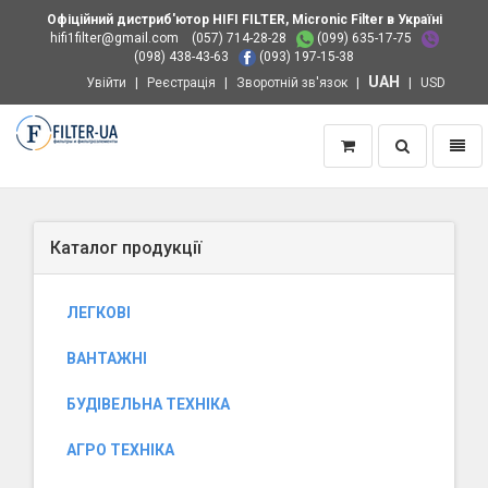
Офіційний дистриб'ютор HIFI FILTER, Micronic Filter в Україні
hifi1filter@gmail.com
(057) 714-28-28
(099) 635-17-75
(098) 438-43-63
(093) 197-15-38
UAH
Увійти
Реєстрація
Зворотній зв'язок
USD
Пошук
Навіг
Додому
Каталог продукції
ЛЕГКОВІ
ВАНТАЖНІ
БУДІВЕЛЬНА ТЕХНІКА
АГРО ТЕХНІКА