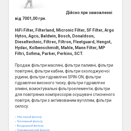
Дійсно при замовленні
від 7001,00 грн.
HiFi Filter, Filterland, Micronic Filter, SF Filter, Argo
Hytos, Agco, Baldwin, Bosch, Donaldson,
Dieseltechnic, Filtrec, Filtron, Fleetguard, Hengst,
Hydac, Kolbenschmidt, Mahle, Mann Filter, MP
Filtri, Sofima, Parker, Perkins, SCT.
Продаж фільтри масляні, фільтри паливні, фільтри
повітряні, фільтри кабіни, фільтри охолоджуючої
рідини, фільтри гідравлічні SPIN-ON, фільтри
гідравлічні високого тиску, фільтри гідравлічні
зливні, всмоктувальні фільтроелементи, фільтри
для повітряних компрессорів осушувачі стисненого
повітря, фільтри з активованим вугіллям, фільтри
силосу.
-
Масляный фильтр
-
Топливный фильтр
-
Воздушный фильтр
-
Гидравлический фильтр