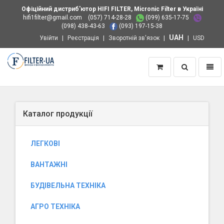
Офіційний дистриб'ютор HIFI FILTER, Micronic Filter в Україні
hifi1filter@gmail.com
(057) 714-28-28
(099) 635-17-75
(098) 438-43-63
(093) 197-15-38
UAH
Увійти
Реєстрація
Зворотній зв'язок
USD
Пошук
Навіг
Додому
Каталог продукції
ЛЕГКОВІ
ВАНТАЖНІ
БУДІВЕЛЬНА ТЕХНІКА
АГРО ТЕХНІКА