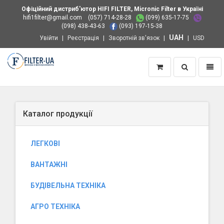
Офіційний дистриб'ютор HIFI FILTER, Micronic Filter в Україні
hifi1filter@gmail.com
(057) 714-28-28
(099) 635-17-75
(098) 438-43-63
(093) 197-15-38
UAH
Увійти
Реєстрація
Зворотній зв'язок
USD
Пошук
Навіг
Додому
Каталог продукції
ЛЕГКОВІ
ВАНТАЖНІ
БУДІВЕЛЬНА ТЕХНІКА
АГРО ТЕХНІКА