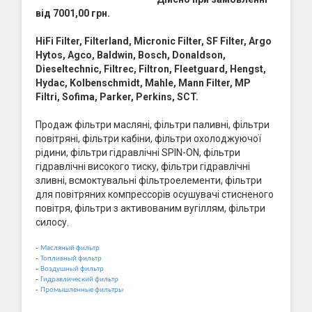
від 7001,00 грн.
HiFi Filter, Filterland, Micronic Filter, SF Filter, Argo
Hytos, Agco, Baldwin, Bosch, Donaldson,
Dieseltechnic, Filtrec, Filtron, Fleetguard, Hengst,
Hydac, Kolbenschmidt, Mahle, Mann Filter, MP
Filtri, Sofima, Parker, Perkins, SCT.
Продаж фільтри масляні, фільтри паливні, фільтри
повітряні, фільтри кабіни, фільтри охолоджуючої
рідини, фільтри гідравлічні SPIN-ON, фільтри
гідравлічні високого тиску, фільтри гідравлічні
зливні, всмоктувальні фільтроелементи, фільтри
для повітряних компрессорів осушувачі стисненого
повітря, фільтри з активованим вугіллям, фільтри
силосу.
-
Масляный фильтр
-
Топливный фильтр
-
Воздушный фильтр
-
Гидравлический фильтр
-
Промышленные фильтры