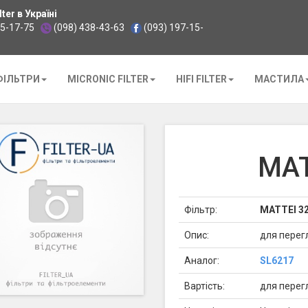
ter в Україні
35-17-75
(098) 438-43-63
(093) 197-15-
ФІЛЬТРИ
MICRONIC FILTER
HIFI FILTER
МАСТИЛА
MAT
Фільтр:
MATTEI 3
Опис:
для перег
Аналог:
SL6217
Вартість:
для перег