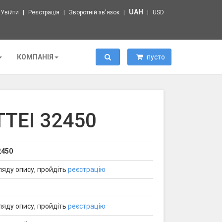
UAH
Увійти
Реєстрація
Зворотній зв'язок
USD
Пошук
КОМПАНІЯ
пусто
TEI 32450
2450
ляду опису, пройдіть
реєстрацію
ляду опису, пройдіть
реєстрацію