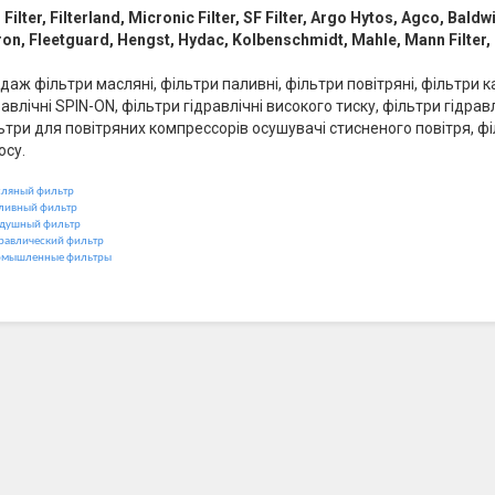
i Filter, Filterland, Micronic Filter, SF Filter, Argo Hytos, Agco, Bald
tron, Fleetguard, Hengst, Hydac, Kolbenschmidt, Mahle, Mann Filter, 
даж фільтри масляні, фільтри паливні, фільтри повітряні, фільтри 
равлічні SPIN-ON, фільтри гідравлічні високого тиску, фільтри гідра
ьтри для повітряних компрессорів осушувачі стисненого повітря, ф
осу.
ляный фильтр
ливный фильтр
душный фильтр
равлический фильтр
мышленные фильтры