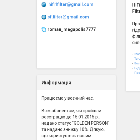
hifi1filter@gmail.com
HiF
Fil
sf.filter@gmail.com
Про
roman_megapolis7777
гід
філ
сил
-
Мас
-
Топ
-
Воз
-
Гид
-
Про
Информація
Працюємо у воєнний час.
Всім абонентам, які пройшли
реєстрацію до 15.01.2015 р.,
надано статус "GOLDEN PERSON"
та надано знижку 10%. Дякую,
що користуєтесь нашим