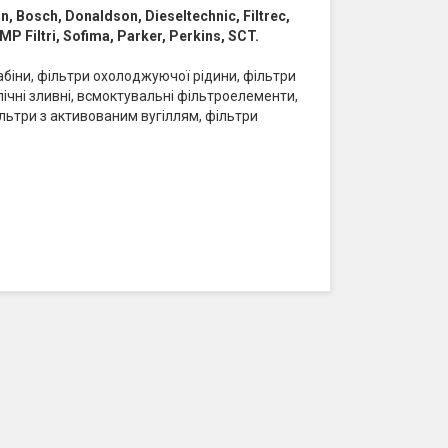
win, Bosch, Donaldson, Dieseltechnic, Filtrec,
MP Filtri, Sofima, Parker, Perkins, SCT.
кабіни, фільтри охолоджуючої рідини, фільтри
влічні зливні, всмоктувальні фільтроелементи,
ільтри з активованим вугіллям, фільтри