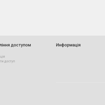
ління доступом
Информація
ція
ти доступ