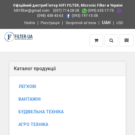
Офіційний дистриб'ютор HIFI FILTER, Micronic Filter в Україні
hifi1filter@gmail.com
(057) 714-28-28
(099) 635-17-75
(098) 438-43-63
(093) 197-15-38
UAH
Увійти
Реєстрація
Зворотній зв'язок
USD
Пошук
Навіг
Додому
Каталог продукції
ЛЕГКОВІ
ВАНТАЖНІ
БУДІВЕЛЬНА ТЕХНІКА
АГРО ТЕХНІКА