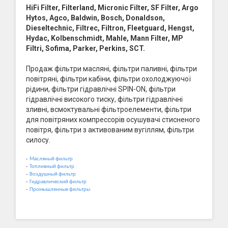
HiFi Filter, Filterland, Micronic Filter, SF Filter, Argo
Hytos, Agco, Baldwin, Bosch, Donaldson,
Dieseltechnic, Filtrec, Filtron, Fleetguard, Hengst,
Hydac, Kolbenschmidt, Mahle, Mann Filter, MP
Filtri, Sofima, Parker, Perkins, SCT.
Продаж фільтри масляні, фільтри паливні, фільтри
повітряні, фільтри кабіни, фільтри охолоджуючої
рідини, фільтри гідравлічні SPIN-ON, фільтри
гідравлічні високого тиску, фільтри гідравлічні
зливні, всмоктувальні фільтроелементи, фільтри
для повітряних компрессорів осушувачі стисненого
повітря, фільтри з активованим вугіллям, фільтри
силосу.
-
Масляный фильтр
-
Топливный фильтр
-
Воздушный фильтр
-
Гидравлический фильтр
-
Промышленные фильтры