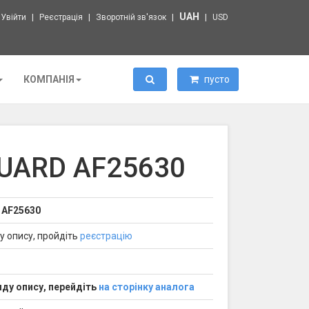
UAH
Увійти
Реєстрація
Зворотній зв'язок
USD
Пошук
КОМПАНІЯ
пусто
UARD AF25630
 AF25630
у опису, пройдіть
реєстрацію
ду опису, перейдіть
на сторінку аналога