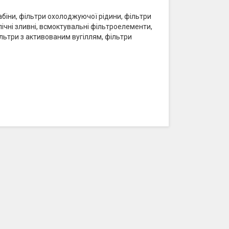
кабіни, фільтри охолоджуючої рідини, фільтри
влічні зливні, всмоктувальні фільтроелементи,
ільтри з активованим вугіллям, фільтри