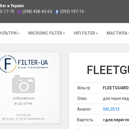
ter в Україні
35-17-75
(098) 438-43-63
(093) 197-15-
ФІЛЬТРИ
MICRONIC FILTER
HIFI FILTER
МАСТИЛА
FLEETG
Фільтр:
FLEETGUARD
Опис:
для перегляд
Аналог:
SKL2513
Вартість:
>для перегля