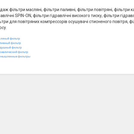
даж фільтри масляні, фільтри паливні, фільтри повітряні, фільтри 
равлічні SPIN-ON, фільтри гідравлічні високого тиску, фільтри гідра
ьтри для повітряних компрессорів осушувачі стисненого повітря, ф
осу.
ляный фильтр
ливный фильтр
душный фильтр
равлический фильтр
мышленные фильтры