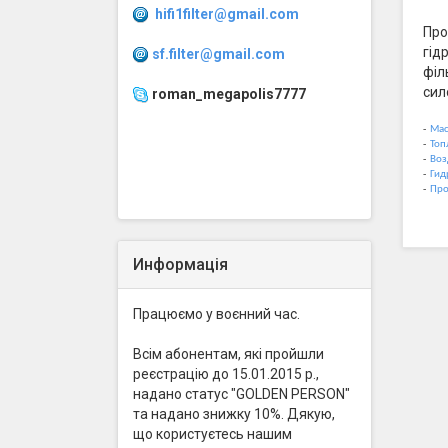
hifi1filter@gmail.com
Про
гід
sf.filter@gmail.com
філ
сил
roman_megapolis7777
-
Мас
-
Топ
-
Воз
-
Гид
-
Про
Информація
Працюємо у воєнний час.
Всім абонентам, які пройшли
реєстрацію до 15.01.2015 р.,
надано статус "GOLDEN PERSON"
та надано знижку 10%. Дякую,
що користуєтесь нашим