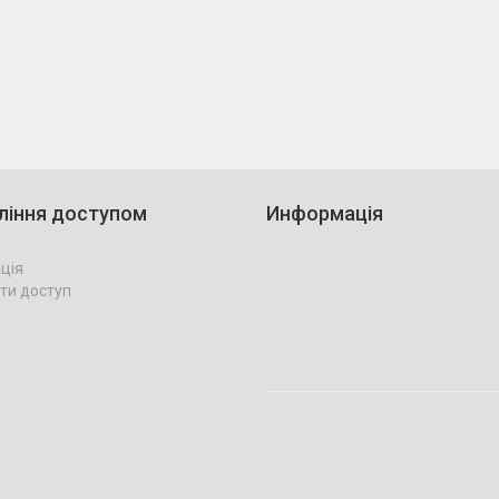
ління доступом
Информація
ція
ти доступ