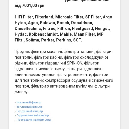
від 7001,00 грн.
HiFi Filter, Filterland, Micronic Filter, SF Filter, Argo
Hytos, Agco, Baldwin, Bosch, Donaldson,
Dieseltechnic, Filtrec, Filtron, Fleetguard, Hengst,
Hydac, Kolbenschmidt, Mahle, Mann Filter, MP
Filtri, Sofima, Parker, Perkins, SCT.
Продаж фільтри масляні, фільтри паливні, фільтри
повітряні, фільтри кабіни, фільтри охолоджуючої
рідини, фільтри гідравлічні SPIN-ON, фільтри
гідравлічні високого тиску, фільтри гідравлічні
зливні, всмоктувальні фільтроелементи, фільтри
для повітряних компрессорів осушувачі стисненого
повітря, фільтри з активованим вугіллям, фільтри
силосу.
-
Масляный фильтр
-
Топливный фильтр
-
Воздушный фильтр
-
Гидравлический фильтр
-
Промышленные фильтры