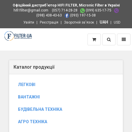
Офіційний дистриб'ютор HIFI FILTER, Micronic Filter в Україні
hifi1filter@gmail.com
(057) 714-28-28
(099) 635-17-75
(098) 438-43-63
(093) 197-15-38
UAH
Увійти
Реєстрація
Зворотній зв'язок
USD
Пошук
Навіг
Додому
Каталог продукції
ЛЕГКОВІ
ВАНТАЖНІ
БУДІВЕЛЬНА ТЕХНІКА
АГРО ТЕХНІКА