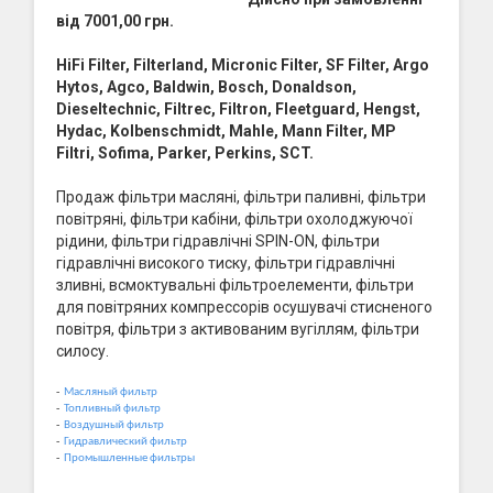
від 7001,00 грн.
HiFi Filter, Filterland, Micronic Filter, SF Filter, Argo
Hytos, Agco, Baldwin, Bosch, Donaldson,
Dieseltechnic, Filtrec, Filtron, Fleetguard, Hengst,
Hydac, Kolbenschmidt, Mahle, Mann Filter, MP
Filtri, Sofima, Parker, Perkins, SCT.
Продаж фільтри масляні, фільтри паливні, фільтри
повітряні, фільтри кабіни, фільтри охолоджуючої
рідини, фільтри гідравлічні SPIN-ON, фільтри
гідравлічні високого тиску, фільтри гідравлічні
зливні, всмоктувальні фільтроелементи, фільтри
для повітряних компрессорів осушувачі стисненого
повітря, фільтри з активованим вугіллям, фільтри
силосу.
-
Масляный фильтр
-
Топливный фильтр
-
Воздушный фильтр
-
Гидравлический фильтр
-
Промышленные фильтры