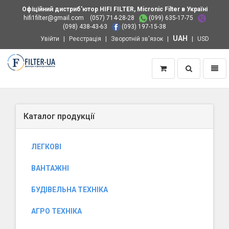
Офіційний дистриб'ютор HIFI FILTER, Micronic Filter в Україні
hifi1filter@gmail.com
(057) 714-28-28
(099) 635-17-75
(098) 438-43-63
(093) 197-15-38
UAH
Увійти
Реєстрація
Зворотній зв'язок
USD
Пошук
Навіг
Додому
Каталог продукції
ЛЕГКОВІ
ВАНТАЖНІ
БУДІВЕЛЬНА ТЕХНІКА
АГРО ТЕХНІКА