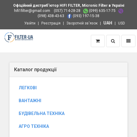
Офіційний дистриб'ютор HIFI FILTER, Micronic Filter в Україні
hifi1filter@gmail.com
(057) 714-28-28
(099) 635-17-75
(098) 438-43-63
(093) 197-15-38
UAH
Увійти
Реєстрація
Зворотній зв'язок
USD
Пошук
Навіг
Додому
Каталог продукції
ЛЕГКОВІ
ВАНТАЖНІ
БУДІВЕЛЬНА ТЕХНІКА
АГРО ТЕХНІКА