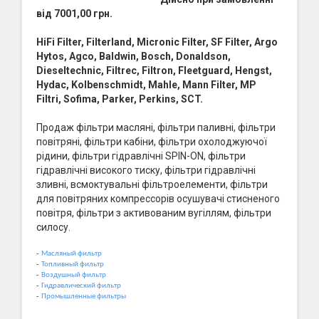
від 7001,00 грн.
HiFi Filter, Filterland, Micronic Filter, SF Filter, Argo
Hytos, Agco, Baldwin, Bosch, Donaldson,
Dieseltechnic, Filtrec, Filtron, Fleetguard, Hengst,
Hydac, Kolbenschmidt, Mahle, Mann Filter, MP
Filtri, Sofima, Parker, Perkins, SCT.
Продаж фільтри масляні, фільтри паливні, фільтри
повітряні, фільтри кабіни, фільтри охолоджуючої
рідини, фільтри гідравлічні SPIN-ON, фільтри
гідравлічні високого тиску, фільтри гідравлічні
зливні, всмоктувальні фільтроелементи, фільтри
для повітряних компрессорів осушувачі стисненого
повітря, фільтри з активованим вугіллям, фільтри
силосу.
-
Масляный фильтр
-
Топливный фильтр
-
Воздушный фильтр
-
Гидравлический фильтр
-
Промышленные фильтры